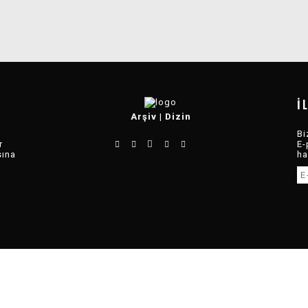
İ
Arşiv
|
Dizin
Bi
r
E-
sına
ha