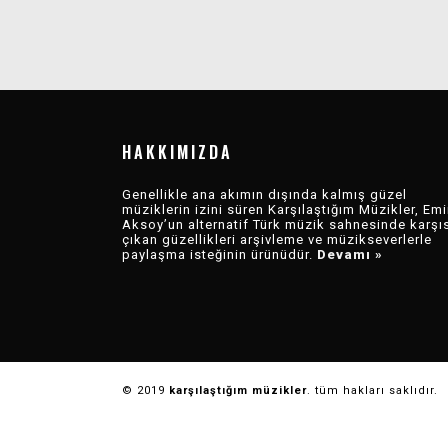
KARŞI MÜZIK 2025
KARŞI MÜZIK 2025
REVIEW
DEĞERLENDIRMESI
HAKKIMIZDA
Genellikle ana akımın dışında kalmış güzel
müziklerin izini süren Karşılaştığım Müzikler, Emi
Aksoy’un alternatif Türk müzik sahnesinde karşı
çıkan güzellikleri arşivleme ve müzikseverlerle
paylaşma isteğinin ürünüdür.
Devamı »
© 2019
karşılaştığım müzikler
. tüm hakları saklıdır.