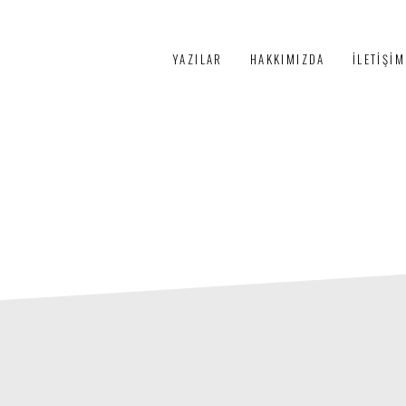
PÜRTELAŞ
YAZILAR
HAKKIMIZDA
İLETIŞIM
3+1