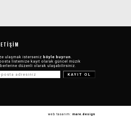
LETIŞIM
ze ulaşmak isterseniz
böyle buyrun
.
posta listemize kayıt olarak güncel müzik
berlerine düzenli olarak ulaşabilirsiniz.
web tasarım:
mare.design