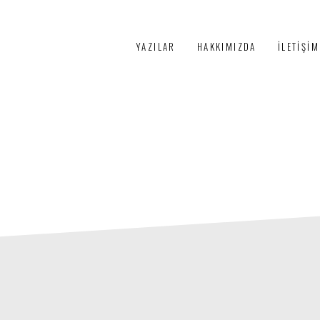
PÜRTELAŞ
YAZILAR
HAKKIMIZDA
İLETIŞIM
3+1