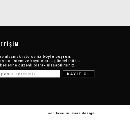
LETIŞIM
ze ulaşmak isterseniz
böyle buyrun
.
posta listemize kayıt olarak güncel müzik
berlerine düzenli olarak ulaşabilirsiniz.
web tasarım:
mare.design