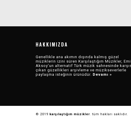
KARŞI MÜZIK 2025
KARŞI MÜZIK 2025
REVIEW
DEĞERLENDIRMESI
HAKKIMIZDA
Genellikle ana akımın dışında kalmış güzel
müziklerin izini süren Karşılaştığım Müzikler, Emi
Aksoy’un alternatif Türk müzik sahnesinde karşı
çıkan güzellikleri arşivleme ve müzikseverlerle
paylaşma isteğinin ürünüdür.
Devamı »
© 2019
karşılaştığım müzikler
. tüm hakları saklıdır.