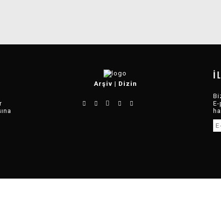
İ
Arşiv
|
Dizin
Bi
r
E-
sına
ha