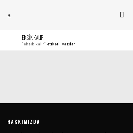
EKSIK KALIR
"eksik kalır"
etiketli yazılar
ANASAYFA
ANASAYFA
KARŞI MÜZIK 2025
KARŞI MÜZIK 2025
REVIEW
DEĞERLENDIRMESI
HAKKIMIZDA