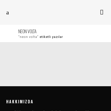
NEON VOLTA
"neon volta"
etiketli yazılar
ANASAYFA
ANASAYFA
KARŞI MÜZIK 2025
KARŞI MÜZIK 2025
REVIEW
DEĞERLENDIRMESI
HAKKIMIZDA