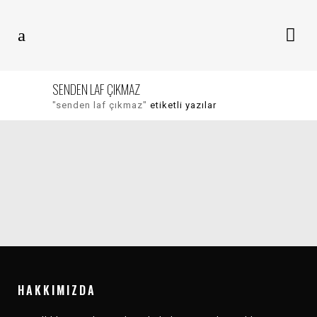
SENDEN LAF ÇIKMAZ
"senden laf çıkmaz"
etiketli yazılar
ANASAYFA
ANASAYFA
KARŞI MÜZIK 2025
KARŞI MÜZIK 2025
REVIEW
DEĞERLENDIRMESI
HAKKIMIZDA