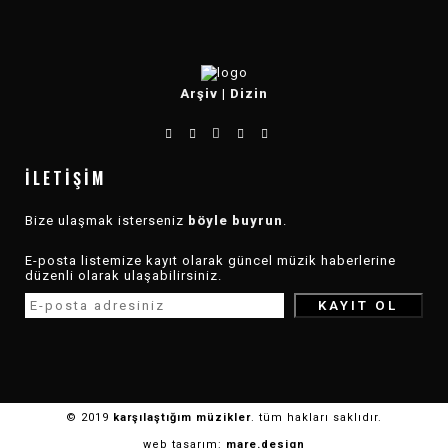
Arşiv
|
Dizin
İLETIŞIM
Bize ulaşmak isterseniz
böyle buyrun
.
E-posta listemize kayıt olarak güncel müzik haberlerine
düzenli olarak ulaşabilirsiniz.
© 2019
karşılaştığım müzikler
. tüm hakları saklıdır.
web tasarım:
mare.design