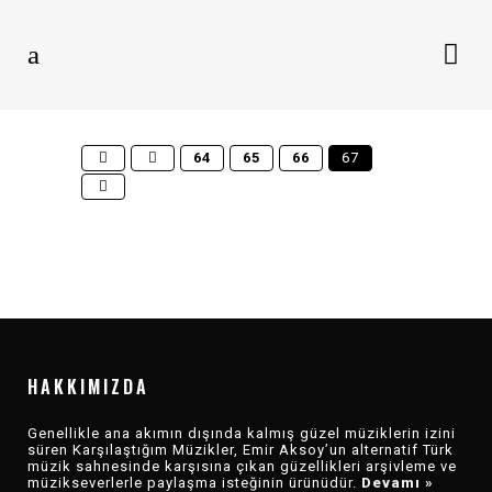
SINGLE | TEKLI
ALBÜM
PERFORMANS
KLIP
EP | KISA ÇALAR
64
65
66
67
HEY! DOUGLAS &
ELIF GÜNGÖR –
GAM TRIO – MEZAR
YASEMIN MORI –
GAYE SU AKYOL –
KOMŞULARI
ARASINDA HARMAN
TUZLU SU
AYVA ÇIÇEK AÇMIŞ
UYANDIRMADAN
OLUR MU | CAMPUS
SESSIONS
HAKKIMIZDA
Genellikle ana akımın dışında kalmış güzel müziklerin izini
süren Karşılaştığım Müzikler, Emir Aksoy’un alternatif Türk
müzik sahnesinde karşısına çıkan güzellikleri arşivleme ve
müzikseverlerle paylaşma isteğinin ürünüdür.
Devamı »