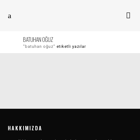
BATUHAN OĞUZ
"batuhan oğuz"
etiketli yazılar
ANASAYFA
KARŞI MÜZIK
HAZIRAN 2021
DEĞERLENDIRMESI
HAKKIMIZDA