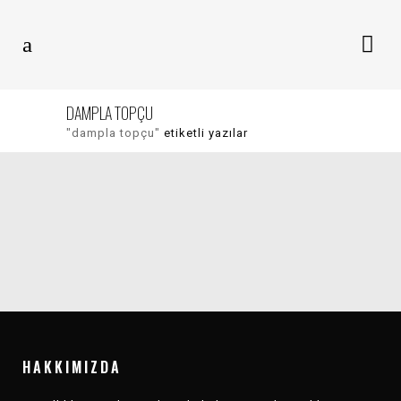
DAMPLA TOPÇU
"dampla topçu"
etiketli yazılar
ANASAYFA
KARŞI MÜZIK
HAZIRAN 2021
DEĞERLENDIRMESI
HAKKIMIZDA