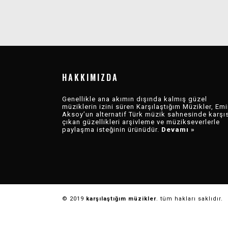
KARŞI MÜZIK
EMIR YARGIN –
EMIR YARGIN –
2020
DENE YANIL
MEVZU KRIZ
DEĞERLENDIRMESI
HAKKIMIZDA
BÖLÜM 3: KLIPLER
VE
Genellikle ana akımın dışında kalmış güzel
müziklerin izini süren Karşılaştığım Müzikler, Emi
Aksoy’un alternatif Türk müzik sahnesinde karşı
PERFORMANSLAR
çıkan güzellikleri arşivleme ve müzikseverlerle
paylaşma isteğinin ürünüdür.
Devamı »
© 2019
karşılaştığım müzikler
. tüm hakları saklıdır.