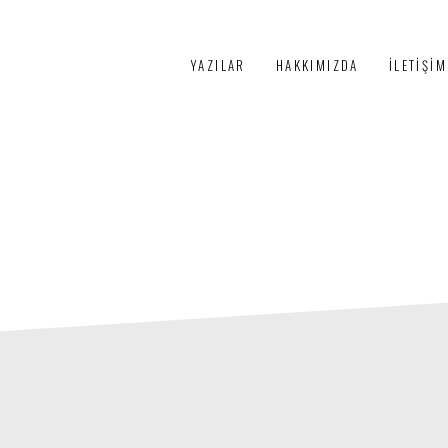
PÜRTELAŞ
YAZILAR
HAKKIMIZDA
İLETIŞIM
3+1