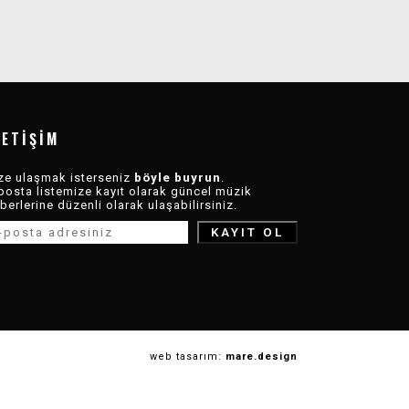
LETIŞIM
ze ulaşmak isterseniz
böyle buyrun
.
posta listemize kayıt olarak güncel müzik
berlerine düzenli olarak ulaşabilirsiniz.
web tasarım:
mare.design