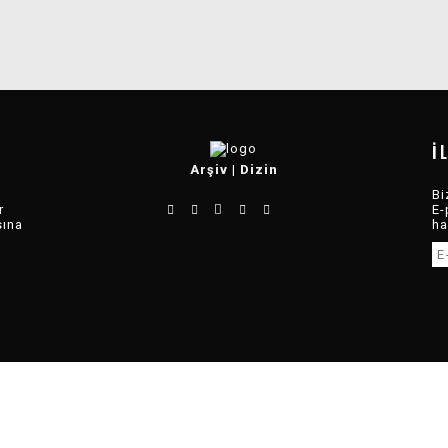
İ
Arşiv
|
Dizin
Bi
r
E-
sına
ha