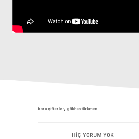
,
bora çifterler
gökhan türkmen
HIÇ YORUM YOK