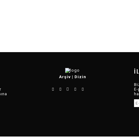
İ
Arşiv
|
Dizin
Bi
r
E-
sına
ha