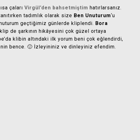
kısa çaları
Virgül’den bahsetmiştim
hatırlarsanız.
anıtırken tadımlık olarak size
Ben Unuturum
‘u
nuturum geçtiğimiz günlerde kliplendi.
Bora
 klip de şarkının hikâyesini çok güzel ortaya
da klibin altındaki ilk yorum beni çok eğlendirdi,
enin bence. 🙂 İzleyininiz ve dinleyiniz efendim.