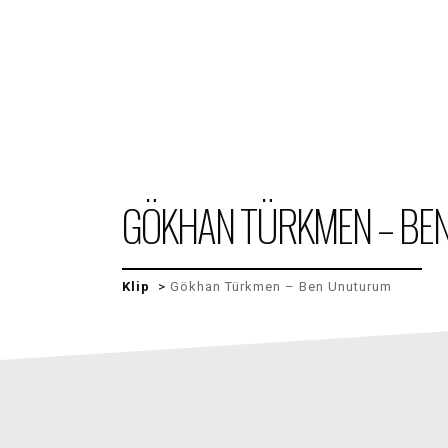
GÖKHAN TÜRKMEN – B
Klip
>
Gökhan Türkmen – Ben Unuturum