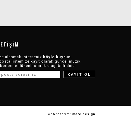
LETIŞIM
ze ulaşmak isterseniz
böyle buyrun
.
posta listemize kayıt olarak güncel müzik
berlerine düzenli olarak ulaşabilirsiniz.
web tasarım:
mare.design