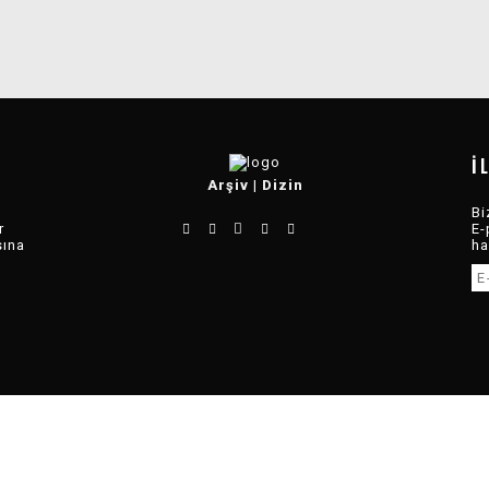
İ
Arşiv
|
Dizin
Bi
r
E-
sına
ha