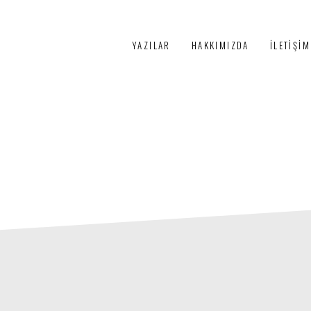
PÜRTELAŞ
YAZILAR
HAKKIMIZDA
İLETIŞIM
3+1