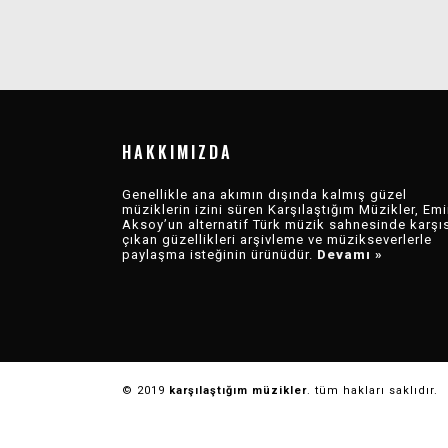
KARŞI MÜZIK 2025
KARŞI MÜZIK 2025
KARŞI MÜZIK
KARŞI MÜZIK
SELIN BAYCAN –
ŞEVKET AKINCI –
SELIN BAYCAN –
REVIEW
DEĞERLENDIRMESI
ŞUBAT
2020
OCAK
RADYO EKOTON
TUTSAK
DEĞERLENDIRMESI
DEĞERLENDIRMESI
HAKKIMIZDA
(2021)
BÖLÜM 1: TEKLILER
Genellikle ana akımın dışında kalmış güzel
müziklerin izini süren Karşılaştığım Müzikler, Emi
Aksoy’un alternatif Türk müzik sahnesinde karşı
çıkan güzellikleri arşivleme ve müzikseverlerle
paylaşma isteğinin ürünüdür.
Devamı »
© 2019
karşılaştığım müzikler
. tüm hakları saklıdır.