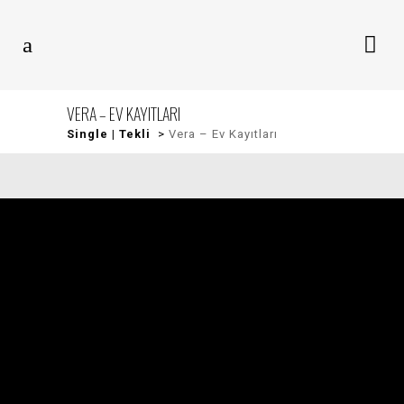
VERA – EV KAYITLARI
Single | Tekli
>
Vera – Ev Kayıtları