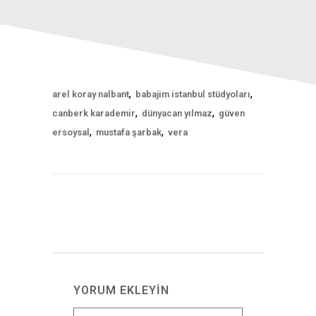
,
,
arel koray nalbant
babajim istanbul stüdyoları
,
,
canberk karademir
dünyacan yılmaz
güven
,
,
ersoysal
mustafa şarbak
vera
YORUM EKLEYIN