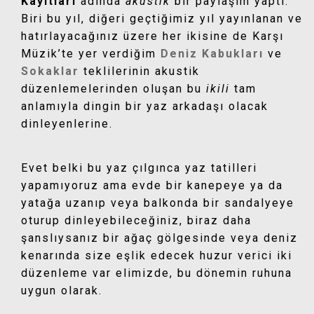
Kayıtları
adında
akustik
bir paylaşım yaptı.
Biri bu yıl, diğeri geçtiğimiz yıl yayınlanan ve
hatırlayacağınız üzere her ikisine de Karşı
Müzik’te yer verdiğim
Deniz Kabukları
ve
Sokaklar
teklilerinin akustik
düzenlemelerinden oluşan bu
ikili
tam
anlamıyla dingin bir yaz arkadaşı olacak
dinleyenlerine.
Evet belki bu yaz çılgınca yaz tatilleri
yapamıyoruz ama evde bir kanepeye ya da
yatağa uzanıp veya balkonda bir sandalyeye
oturup dinleyebileceğiniz, biraz daha
şanslıysanız bir ağaç gölgesinde veya deniz
kenarında size eşlik edecek huzur verici iki
düzenleme var elimizde, bu dönemin ruhuna
uygun olarak.