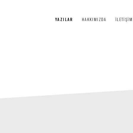
PÜRTELAŞ
YAZILAR
HAKKIMIZDA
İLETIŞIM
3+1