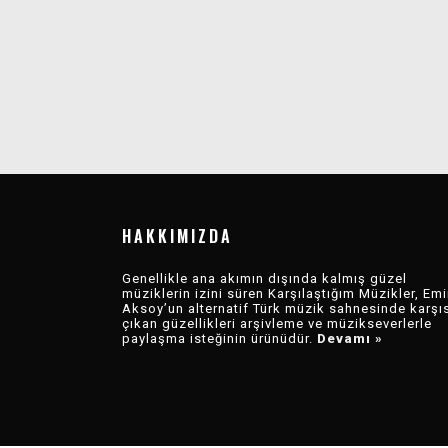
CAN GÜNGÖR –
HELÂK – HERITOR
ÇIĞDEM ERKEN –
ATLAS RB – EFENDI
LOPENSTRAAT –
CEREN GÜNDOĞDU
OZBI & GÜLCE
UFUK BEYDEMIR –
SULAR DAR
UYANDIM YOKSUN
UYANIYOR
LOPENSTRAAT II
– KAPALI
DURU – RAKILI
KRISTAL ODA
GÖZLERLE
LIVE 3. SERI
HAKKIMIZDA
Genellikle ana akımın dışında kalmış güzel
müziklerin izini süren Karşılaştığım Müzikler, Emi
Aksoy’un alternatif Türk müzik sahnesinde karşı
çıkan güzellikleri arşivleme ve müzikseverlerle
paylaşma isteğinin ürünüdür.
Devamı »