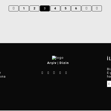
1
2
3
4
5
6
İ
Arşiv
|
Dizin
Bi
r
E-
sına
ha